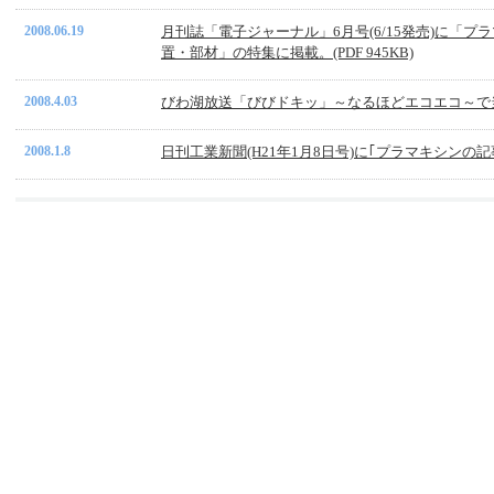
2008.06.19
月刊誌「電子ジャーナル」6月号(6/15発売)に「プラ
置・部材」の特集に掲載。(PDF 945KB)
2008.4.03
びわ湖放送「びびドキッ」～なるほどエコエコ～で
2008.1.8
日刊工業新聞(H21年1月8日号)に｢プラマキシンの